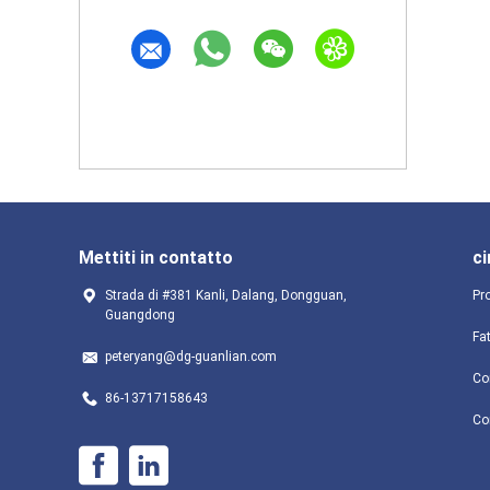
Mettiti in contatto
ci
Strada di #381 Kanli, Dalang, Dongguan,
Pro
Guangdong
Fa
peteryang@dg-guanlian.com
Con
86-13717158643
Co