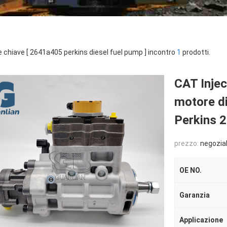
e chiave [ 2641a405 perkins diesel fuel pump ] incontro
1
prodotti.
CAT Inje
motore d
Perkins 
prezzo:
negozia
OE NO.
Garanzia
Applicazione