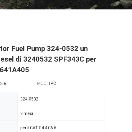
ctor Fuel Pump 324-0532 un
iesel di 3240532 SPF343C per
2641A405
bile
MOQ:
1PC
324-0532
3 mesi
per il CAT C4.4 C6.6