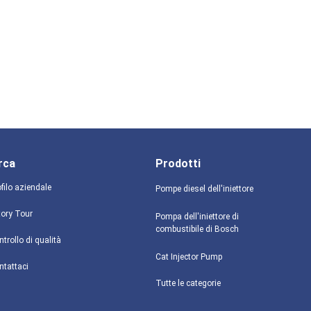
rca
Prodotti
filo aziendale
Pompe diesel dell'iniettore
tory Tour
Pompa dell'iniettore di
combustibile di Bosch
trollo di qualità
Cat Injector Pump
ntattaci
Tutte le categorie