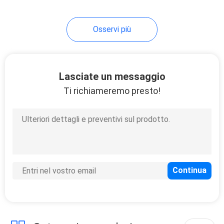
301
Osservi più
Iniettore di
combustibile diesel
di Bosch
Lasciate un messaggio
Ti richiameremo presto!
342
Iniezioni per camion
VO-LVO