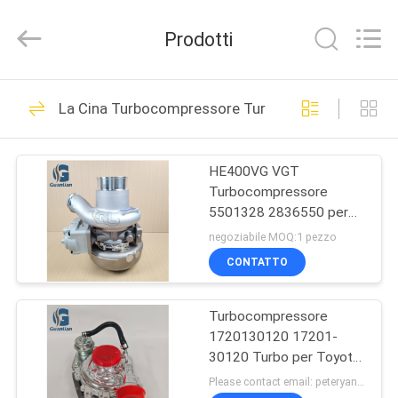
Guanlian
Hardware
Auto
Prodotti
Parts
Co.,
Ltd..
All
CASA.
Rights
253
Reserved.
La Cina Turbocompressore Turbocompressore
Pompe diesel
PRODOTTI
dell'iniettore
HE400VG VGT
Turbocompressore
VIDEO
5501328 2836550 per
Cum-min ISL9 QSL9
negoziabile MOQ:1 pezzo
SU
CONTATTO
105
DI
Pompa dell'iniettore
Turbocompressore
NOI
1720130120 17201-
di combustibile di
30120 Turbo per Toyota
VISITA
con motore 2kd-Ftv
Please contact email: peteryang@gl-chic.com MOQ:1 pz
Bosch