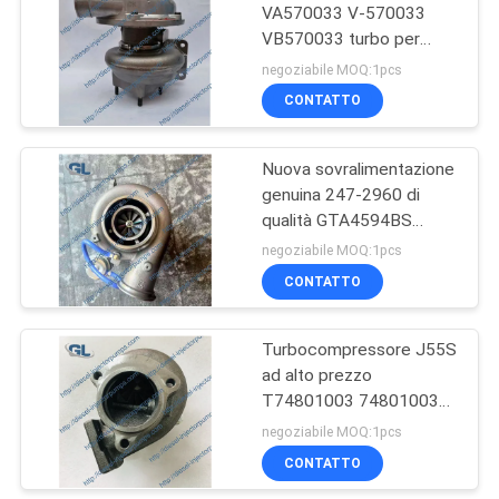
VA570033 V-570033
VB570033 turbo per
399
Hitachi EX300-7 Offway
negoziabile MOQ:1pcs
con il motore 6HK1T
Iniettore diesel di
CONTATTO
Denso
Nuova sovralimentazione
genuina 247-2960 di
qualità GTA4594BS
GT4502BS 247-2963
negoziabile MOQ:1pcs
762552-5001S 762552-
CONTATTO
286
0003 per il motore del
CAT C11
Turbocompressore J55S
Cat Fuel Injector
ad alto prezzo
T74801003 74801003
turbo per Perkins 1004T
negoziabile MOQ:1pcs
CONTATTO