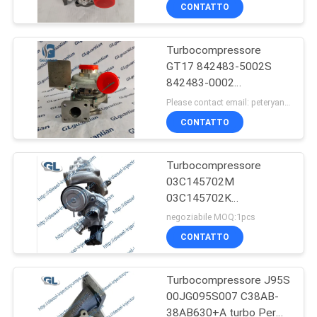
ALLA
CONTATTO
FABBRICA
Turbocompressore
32
GT17 842483-5002S
CONTROLLO
842483-0002
Cat Injector Pump
DELLA
S00020764+02 per
Please contact email: peteryang@gl-chic.com MOQ:1pc
SHANGHAI SAIC MAXUS
QUALITÀ
CONTATTO
T60 2.8T PICKUP
TRUCK
Turbocompressore
CHIEDI
03C145702M
UN
03C145702K
254
03C145702H JB3Q-
PREVENTIVO
negoziabile MOQ:1pcs
6K682-AA Per parte
Pompa di iniezione
CONTATTO
motore EA111 1.4L
MAPPA
di carburante di
Turbocompressore J95S
DEL
Denso
00JG095S007 C38AB-
SITO
38AB630+A turbo Per