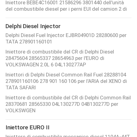
Iniettore BEBE4C16001 21586296 3801440 dell'unità
del combustibile diesel per i perni EUI del camion 2 di
Delphi Diesel Injector
Delphi Diesel Fuel Injector EJBR04901D 28280600 per
TATA 278901160101
Iniettore di combustibile del CR di Delphi Diesel
28475604 28565337 28654963 per l'EURO di
VOLKSWAGEN 2.0L 6 04L130277AP
Iniettori di Delphi Diesel Common Rail Fuel 28288104
278901160106 278 901 160 106 per l'ARIA del XENO di
TATA SAFARI
Iniettore di combustibile del CR di Delphi Common Rail
28370681 28565330 04L130277D 04B130277D per
VOLKSWGEN
Iniettore EURO II
Iniettore di combustibile meccanico diesel 1104A-44T