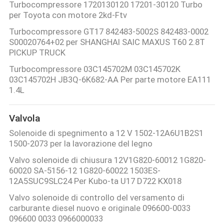
Turbocompressore 1720130120 17201-30120 Turbo
per Toyota con motore 2kd-Ftv
Turbocompressore GT17 842483-5002S 842483-0002
S00020764+02 per SHANGHAI SAIC MAXUS T60 2.8T
PICKUP TRUCK
Turbocompressore 03C145702M 03C145702K
03C145702H JB3Q-6K682-AA Per parte motore EA111
1.4L
Valvola
Solenoide di spegnimento a 12 V 1502-12A6U1B2S1
1500-2073 per la lavorazione del legno
Valvo solenoide di chiusura 12V1G820-60012 1G820-
60020 SA-5156-12 1G820-60022 1503ES-
12A5SUC9SLC24 Per Kubo-ta U17 D722 KX018
Valvo solenoide di controllo del versamento di
carburante diesel nuovo e originale 096600-0033
096600 0033 0966000033