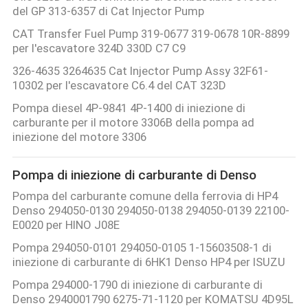
del GP 313-6357 di Cat Injector Pump
CAT Transfer Fuel Pump 319-0677 319-0678 10R-8899
POLITICA
per l'escavatore 324D 330D C7 C9
SULLA
326-4635 3264635 Cat Injector Pump Assy 32F61-
PRIVACY
10302 per l'escavatore C6.4 del CAT 323D
Pompa diesel 4P-9841 4P-1400 di iniezione di
carburante per il motore 3306B della pompa ad
iniezione del motore 3306
Pompa di iniezione di carburante di Denso
Pompa del carburante comune della ferrovia di HP4
Denso 294050-0130 294050-0138 294050-0139 22100-
E0020 per HINO J08E
Pompa 294050-0101 294050-0105 1-15603508-1 di
iniezione di carburante di 6HK1 Denso HP4 per ISUZU
Pompa 294000-1790 di iniezione di carburante di
Denso 2940001790 6275-71-1120 per KOMATSU 4D95L