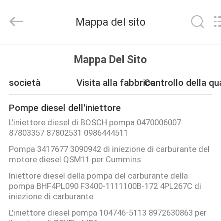
Guanlian
Hardware
Auto
Mappa del sito
Parts
Co.,
Ltd..
All
CASA.
Rights
Reserved.
Mappa Del Sito
PRODOTTI
società
Visita alla fabbrica
Controllo della qu
Pompe diesel dell'iniettore
VIDEO
L'iniettore diesel di BOSCH pompa 0470006007
87803357 87802531 0986444511
SU
Pompa 3417677 3090942 di iniezione di carburante del
motore diesel QSM11 per Cummins
DI
Iniettore diesel della pompa del carburante della
NOI
pompa BHF4PL090 F3400-1111100B-172 4PL267C di
iniezione di carburante
VISITA
L'iniettore diesel pompa 104746-5113 8972630863 per