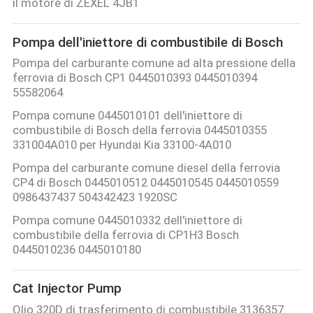
il motore di ZEXEL 4JB1
ALLA
FABBRICA
Pompa dell'iniettore di combustibile di Bosch
Pompa del carburante comune ad alta pressione della
CONTROLLO
ferrovia di Bosch CP1 0445010393 0445010394
55582064
DELLA
Pompa comune 0445010101 dell'iniettore di
QUALITÀ
combustibile di Bosch della ferrovia 0445010355
331004A010 per Hyundai Kia 33100-4A010
CHIEDI
Pompa del carburante comune diesel della ferrovia
CP4 di Bosch 0445010512 0445010545 0445010559
UN
0986437437 504342423 1920SC
PREVENTIVO
Pompa comune 0445010332 dell'iniettore di
combustibile della ferrovia di CP1H3 Bosch
0445010236 0445010180
MAPPA
DEL
Cat Injector Pump
SITO
Olio 320D di trasferimento di combustibile 3136357