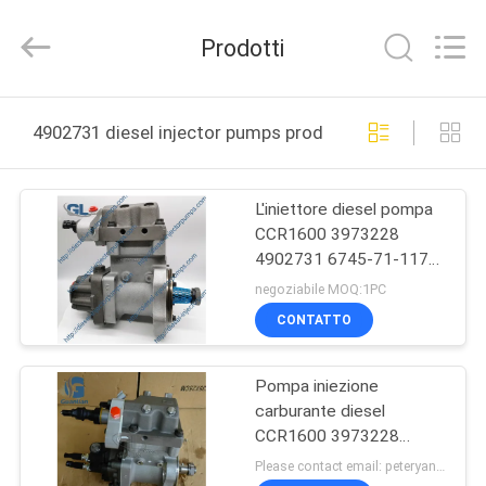
Guanlian
Hardware
Auto
Prodotti
Parts
Co.,
Ltd..
All
CASA.
Rights
Reserved.
4902731 diesel injector pumps produzione online
PRODOTTI
L'iniettore diesel pompa
CCR1600 3973228
VIDEO
4902731 6745-71-1170
per Cummins KOMATSU
negoziabile MOQ:1PC
SU
CONTATTO
DI
Pompa iniezione
NOI
carburante diesel
CCR1600 3973228
VISITA
4902731 4902732
Please contact email: peteryang@gl-chic.com MOQ:1pc