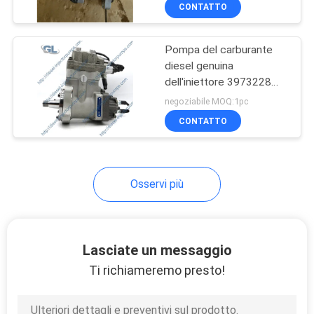
4921431 4954200
ALLA
CONTATTO
5594766 4954200
FABBRICA
Pompa del carburante
diesel genuina
CONTROLLO
dell'iniettore 3973228
DELLA
4921431 4902731
negoziabile MOQ:1pc
4954200 per il motore di
QUALITÀ
CONTATTO
Cummins QSC QSL
CHIEDI
Osservi più
UN
PREVENTIVO
Lasciate un messaggio
MAPPA
Ti richiameremo presto!
DEL
SITO