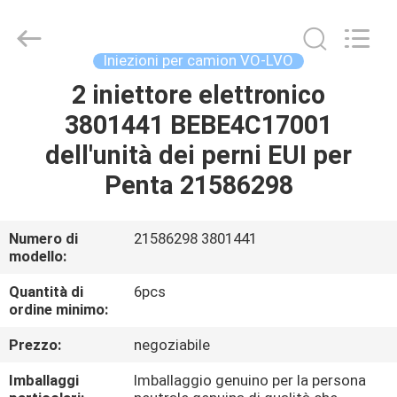
Guanlian
Hardware
Auto
Parts
Co.,
Iniezioni per camion VO-LVO
Ltd..
All
2 iniettore elettronico
CASA.
Rights
Reserved.
3801441 BEBE4C17001
PRODOTTI
dell'unità dei perni EUI per
Penta 21586298
VIDEO
Numero di
21586298 3801441
modello:
SU
DI
Quantità di
6pcs
ordine minimo:
NOI
Prezzo:
negoziabile
VISITA
Imballaggi
Imballaggio genuino per la persona