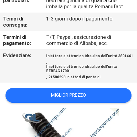
particolari:
neutrale genuina di qualità che
ALLA
imballa per la qualità Remanufact
FABBRICA
Tempi di
1-3 giorni dopo il pagamento
consegna:
CONTROLLO
Termini di
T/T, Paypal, assicurazione di
DELLA
pagamento:
commercio di Alibaba, ecc.
QUALITÀ
Evidenziare:
Iniettore elettronico idraulico dell'unità 3801441
,
Iniettore elettronico idraulico dell'unità
BEBE4C17001
CHIEDI
,
21586298 iniettori di penta di
UN
PREVENTIVO
MIGLIOR PREZZO
MAPPA
DEL
SITO