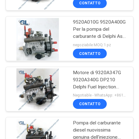
per DEUTZ TD2009L04
ALLA
CONTATTO
04115713 04118329
FABBRICA
9520A010G 9520A400G
Per la pompa del
CONTROLLO
carburante di Delphi Assy
DELLA
PERKINS 1104D-44TA
negoziabile MOQ:1 pz
2644C328
QUALITÀ
CONTATTO
Motore di 9320A347G
CHIEDI
9320A340G DP210
UN
Delphi Fuel Injection
Pump Diesel per
PREVENTIVO
Negotiable - WhatsApp: +8613717158643 MOQ:1PC
PERKINS 2644H023DT
CONTATTO
MAPPA
Pompa del carburante
DEL
diesel nuovissima
SITO
genuina dell'iniezione