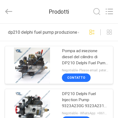
Guanlian
Hardware
Auto
Prodotti
Parts
Co.,
Ltd..
All
CASA.
Rights
Reserved.
dp210 delphi fuel pump produzione online
PRODOTTI
Pompa ad iniezione
diesel del cilindro di
VIDEO
DP210 Delphi Fuel Pump
4 9520A433G 2644C318
Negotiable- Please email: peteryang@gl-chic.com MOQ:1PC
per PERKINS
SU
CONTATTO
DI
DP210 Delphi Fuel
NOI
Injection Pump
9323A230G 9323A231G
VISITA
9323A232G 9323A239G
Negotiable - WhatsApp: +8613717158643 MOQ:1pc