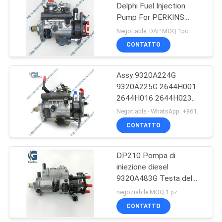
Delphi Fuel Injection
Pump For PERKINS
1104C-44T
Negotiable, DAP MOQ:1pc
CONTATTO
Assy 9320A224G
9320A225G 2644H001
2644H016 2644H023
2644H605 della pompa
Negotiable - WhatsApp: +8613717158643 MOQ:1pc
del carburante di
CONTATTO
V9320A225G 2644H012
DP210 Pompa di
iniezione diesel
9320A483G Testa del
rotore 7189-376L Per
negoziabile MOQ:1 pz
PERKINS 1104C-44TA
CONTATTO
2644H041