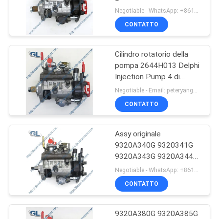
9320A200G 9320A202G
Negotiable - WhatsApp: +8613717158643 MOQ:1pc
per PERKINS
CONTATTO
POLITICA
2644H015TR
SULLA
Cilindro rotatorio della
PRIVACY
pompa 2644H013 Delphi
Injection Pump 4 di
iniezione di carburante di
Negotiable - Email: peteryang@gl-chic.com MOQ:1PC
9323A350G 9323A351G
CONTATTO
236-8228
Assy originale
9320A340G 9320341G
9320A343G 9320A344G
9320A345G 9320A348G
Negotiable - WhatsApp: +8613717158643 MOQ:1pc
della pompa del
CONTATTO
carburante di
combustibile diesel per la
VISTA 4T di PERKINS
9320A380G 9320A385G